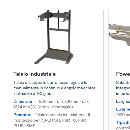
Telaio industriale
Power
Telaio di supporto con altezza regolabile
Saldatri
manualmente in continuo e angolo macchina
ingegno
inclinabile di 90 gradi
imballa
Dimensioni:
806 mm (L) x 760 mm (L) x
Larghez
1624 mm (A) (dopo il montaggio)
Lunghez
Prodotto:
Telaio manuale incl. sistema di
1320 
montaggio per (VAL) PSR, PSR TC, PSR
Tipo di
PLUS, ISMS
control