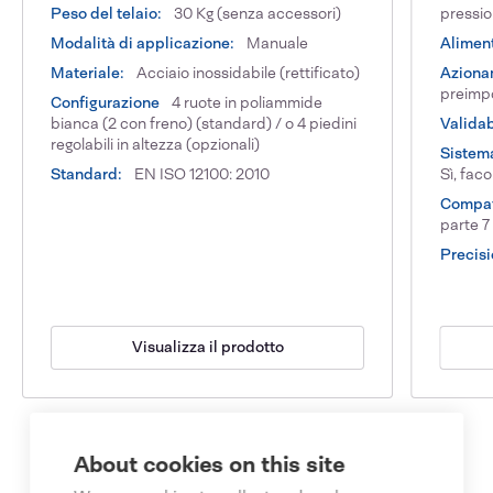
Peso del telaio:
30 Kg (senza accessori)
pressi
Modalità di applicazione:
Manuale
Alimen
Materiale:
Acciaio inossidabile (rettificato)
Aziona
preimp
Configurazione
4 ruote in poliammide
bianca (2 con freno) (standard) / o 4 piedini
Validab
regolabili in altezza (opzionali)
Sistema
Standard:
EN ISO 12100: 2010
Sì, faco
Compat
parte 7
Precisi
Visualizza il prodotto
About cookies on this site