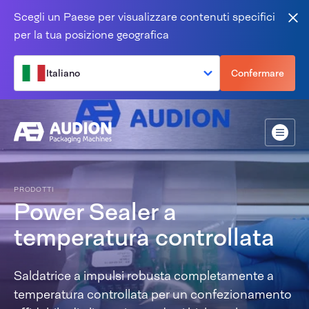
Salta al contenuto
Scegli un Paese per visualizzare contenuti specifici
Vic
per la tua posizione geografica
Italiano
Confermare
Menù
PRODOTTI
Power Sealer a
temperatura controllata
Saldatrice a impulsi robusta completamente a
temperatura controllata per un confezionamento