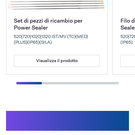
Set di pezzi di ricambio per
Filo 
Power Sealer
Seale
520|720|1020|1320 IST/MV (TC)(MED)
520|72
(PLUS)(IP65)(SILA)
(IP65)
Visualizza il prodotto
Potrebbe interessarti anche
questo: