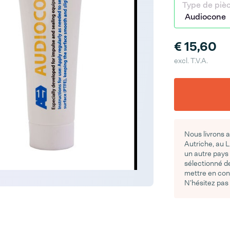
Type de piè
€ 15,60
excl. T.V.A.
Nous livrons 
Autriche, au 
un autre pays
sélectionné de
mettre en con
N’hésitez pas