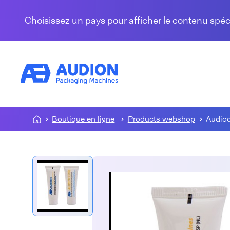
Aller au contenu
Choisissez un pays pour afficher le contenu spé
Boutique en ligne
Products webshop
Audio