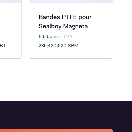
Bandes PTFE pour
Sealboy Magneta
€ 6,50
excl. T.V.A.
SBT
235|420|620 SBM