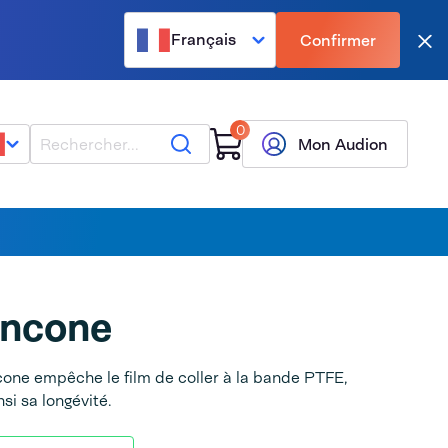
Français
Confirmer
Fer
0
Rechercher
Mon Audion
oncone
one empêche le film de coller à la bande PTFE,
si sa longévité.