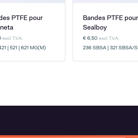
des PTFE pour
Bandes PTFE pour
neta
Sealboy
0
€ 6,50
excl. T.V.A.
excl. T.V.A.
 421 | 521 | 621 MG(M)
236 SBSA | 321 SBSA/