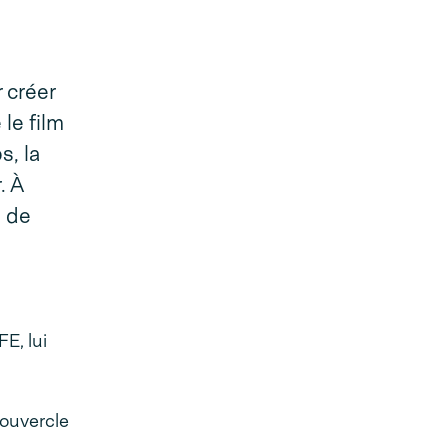
 créer
le film
s, la
. À
s de
E, lui
couvercle