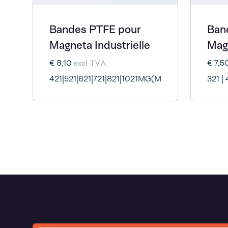
Bandes PTFE pour
Ban
Magneta Industrielle
Mag
€ 8,10
€ 7,5
excl. T.V.A.
421|521|621|721|821|1021MG(M)I
321 |