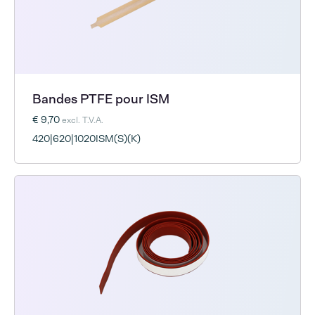
Bandes PTFE pour ISM
€ 9,70
excl. T.V.A.
420|620|1020ISM(S)(K)