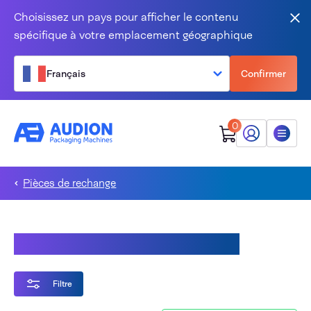
Aller au contenu
Choisissez un pays pour afficher le contenu
Fer
spécifique à votre emplacement géographique
Français
Confirmer
0
Mon Audion
Menu
Pièces de rechange
ISM (Sealmaster Industrielle)
Filtre