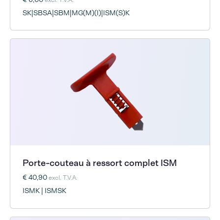
SK|SBSA|SBM|MG(M)(I)|ISM(S)K
Porte-couteau à ressort complet ISM
€ 40,90
excl. T.V.A.
ISMK | ISMSK