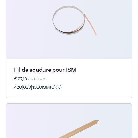
Fil de soudure pour ISM
€ 27,10
excl. T.V.A.
420|620|1020ISM(S)(K)