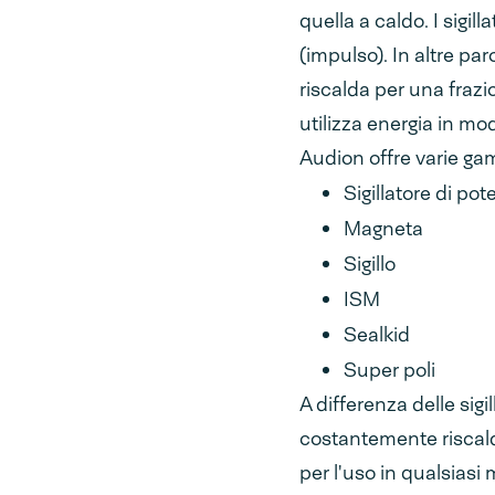
quella a caldo. I sig
(impulso). In altre par
riscalda per una frazi
utilizza energia in mo
Audion offre varie gam
Sigillatore di po
Magneta
Sigillo
ISM
Sealkid
Super poli
A differenza delle sigi
costantemente riscalda
per l'uso in qualsias