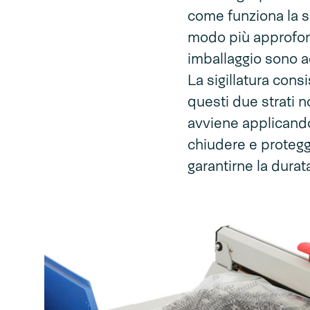
come funziona la si
modo più approfondi
imballaggio sono ada
La sigillatura cons
questi due strati 
avviene applicando
chiudere e protegge
garantirne la durat