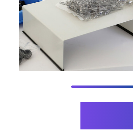
3 fattori
imballaggi