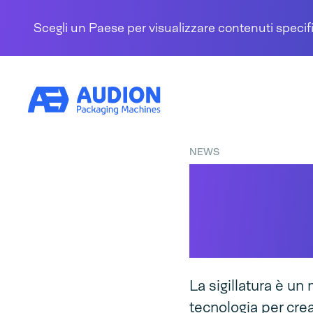
Salta al contenuto
Scegli un Paese per visualizzare contenuti specifi
NEWS
Sigilla
tra le 
La sigillatura è un
tecnologia per crea