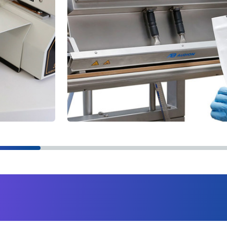
 chiave che determinano 
o sigillato