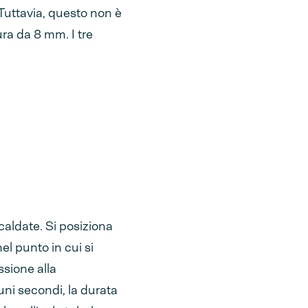
 Tuttavia, questo non è
ura da 8 mm. I tre
scaldate. Si posiziona
nel punto in cui si
ssione alla
ni secondi, la durata