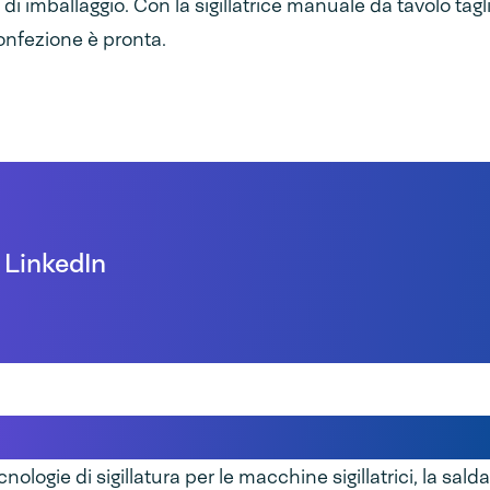
i imballaggio. Con la sigillatrice manuale da tavolo tagli
confezione è pronta.
 LinkedIn
a tra saldatrici a caldo e ad im
cnologie di sigillatura per le macchine sigillatrici, la sal