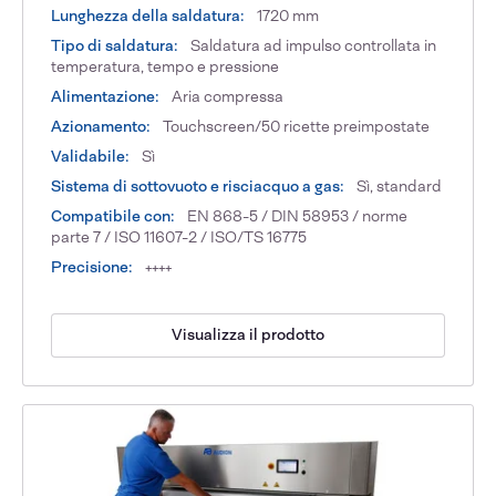
Lunghezza della saldatura:
1720 mm
Tipo di saldatura:
Saldatura ad impulso controllata in
temperatura, tempo e pressione
Alimentazione:
Aria compressa
Azionamento:
Touchscreen/50 ricette preimpostate
Validabile:
Sì
Sistema di sottovuoto e risciacquo a gas:
Sì, standard
Compatibile con:
EN 868-5 / DIN 58953 / norme
parte 7 / ISO 11607-2 / ISO/TS 16775
Precisione:
++++
Visualizza il prodotto