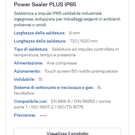
Power Sealer PLUS IP65
Saldatrice a impulsi IP65 validabile industriale
ingegnosa, sviluppata per imballaggi esigenti in ambienti
polverosi o umidi
Larghezza della saldatura:
8 mm
Lunghezza della saldatura:
720 | 1020 mm
Tipo di saldatura:
Saldatura ad impulso controllata in
temperatura, tempo e pressione
Alimentazione:
Aria compressa
Azionamento:
Touch screen/50 ricette preimpostate
Validabile:
Sì
Sistema di sottovuoto e risciacquo a gas:
Sì,
facoltativo
Compatibile con:
EN 868-5 / DIN 58953 / norme
parte 7 / ISO 11607-2 / ISO/TS 16775
Precisione:
++++
Visualizza il prodotto