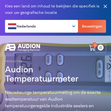
Overslaan en naar de inhoud gaan
Kies een land om inhoud te bekijken die specifiek is
Slu
voor uw geografische locatie
Nederlands
Bevestingen
0
Menu
PRODUCTEN
Audion
Temperatuurmeter
Nauwkeurige temperatuurmeting om de exacte
sealtemperatuur van Audion
temperatuurgeregelde industriële sealers en