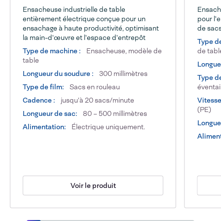
Ensacheuse industrielle de table
Ensache
entièrement électrique conçue pour un
pour l'
ensachage à haute productivité, optimisant
de sacs
la main-d'œuvre et l'espace d'entrepôt
Type d
Type de machine :
Ensacheuse, modèle de
de tabl
table
Longueu
Longueur du soudure :
300 millimètres
Type de
Type de film:
Sacs en rouleau
éventai
Cadence :
jusqu'à 20 sacs/minute
Vitesse
(PE)
Longueur de sac:
80 – 500 millimètres
Longueu
Alimentation:
Électrique uniquement.
Alimen
Voir le produit