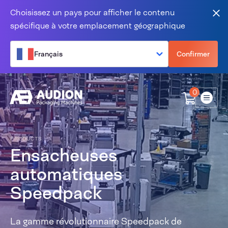
Aller au contenu
Choisissez un pays pour afficher le contenu
Fer
spécifique à votre emplacement géographique
Français
Confirmer
0
Menu
PRODUCTS
Ensacheuses
automatiques
Speedpack
La gamme révolutionnaire Speedpack de