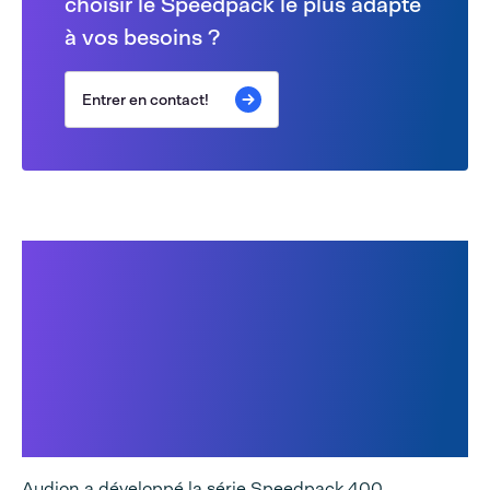
choisir le Speedpack le plus adapté
à vos besoins ?
Entrer en contact!
Speedpack 400 sacs en
rouleau, Speedpack 400
Traitement des commandes,
Speedpack Hybrid et
Speedpack 400 Dual sur film
et papier
Audion a développé la série Speedpack 400